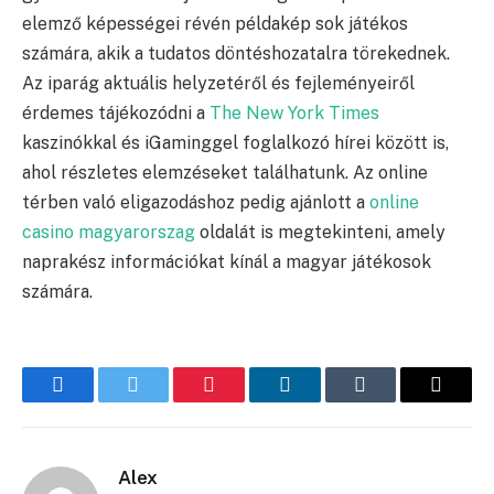
elemző képességei révén példakép sok játékos
számára, akik a tudatos döntéshozatalra törekednek.
Az iparág aktuális helyzetéről és fejleményeiről
érdemes tájékozódni a
The New York Times
kaszinókkal és iGaminggel foglalkozó hírei között is,
ahol részletes elemzéseket találhatunk. Az online
térben való eligazodáshoz pedig ajánlott a
online
casino magyarorszag
oldalát is megtekinteni, amely
naprakész információkat kínál a magyar játékosok
számára.
Facebook
Twitter
Pinterest
LinkedIn
Tumblr
Email
Alex