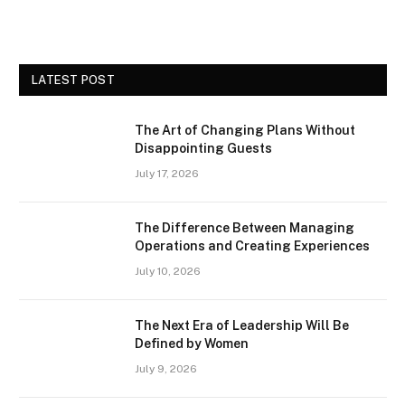
LATEST POST
The Art of Changing Plans Without
Disappointing Guests
July 17, 2026
The Difference Between Managing
Operations and Creating Experiences
July 10, 2026
The Next Era of Leadership Will Be
Defined by Women
July 9, 2026