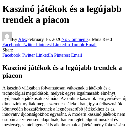
Kaszinó játékok és a legújabb
trendek a piacon
By
Alex
February 16, 2026
No Comments
2 Mins Read
Facebook
Twitter
Pinterest
LinkedIn
Tumblr
Email
Share
Facebook
Twitter
LinkedIn
Pinterest
Email
Kaszinó játékok és a legújabb trendek a
piacon
A kaszinó világában folyamatosan változnak a játékok és a
technológiai megoldások, melyek egyre izgalmasabb élményt
nyújtanak a játékosok számára. Az online kaszinók térnyerésével új
dimenziók nyíltak meg a szerencsejátékokban, így a felhasználók
könnyedén hozzáférhetnek a legnépszerűbb játékokhoz és az
innovatív újdonságokhoz egyaránt. A modern kaszinó játékok nem
csupán a szerencsén alapulnak, hanem fejlett algoritmusokat és
mesterséges intelligenciát is alkalmaznak a játékélmény fokozására.