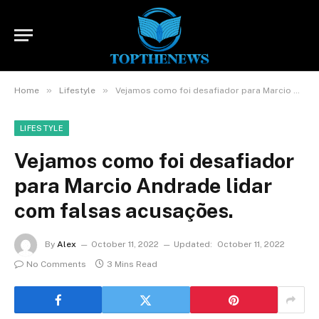
»
»
Home
Lifestyle
Vejamos como foi desafiador para Marcio Andrade lidar com falsas acusações.
LIFESTYLE
Vejamos como foi desafiador
para Marcio Andrade lidar
com falsas acusações.
By
Alex
October 11, 2022
Updated:
October 11, 2022
No Comments
3 Mins Read