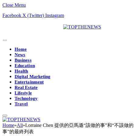
Close Menu
Facebook
X (Twitter)
Instagram
Home
News
Business
Education
Health
Digital Marketing
Entertainment
Real Estate
Lifestyle
Technology
Travel
Home
»
All
»
Lorraine Chen 提供的亞馬遜“該做的事”和“不該做的
事”的最終列表