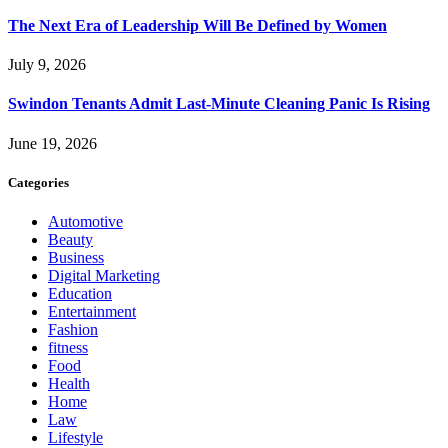
The Next Era of Leadership Will Be Defined by Women
July 9, 2026
Swindon Tenants Admit Last-Minute Cleaning Panic Is Rising
June 19, 2026
Categories
Automotive
Beauty
Business
Digital Marketing
Education
Entertainment
Fashion
fitness
Food
Health
Home
Law
Lifestyle