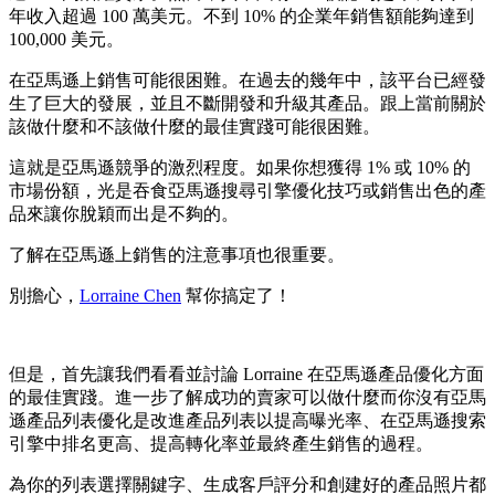
年收入超過 100 萬美元。不到 10% 的企業年銷售額能夠達到
100,000 美元。
在亞馬遜上銷售可能很困難。在過去的幾年中，該平台已經發
生了巨大的發展，並且不斷開發和升級其產品。
跟上當前關於
該做什麼和不該做什麼的最佳實踐可能很困難。
這就是亞馬遜競爭的激烈程度。如果你想獲得 1% 或 10% 的
市場份額，光是吞食亞馬遜搜尋引擎優化技巧或銷售出色的產
品來讓你脫穎而出是不夠的。
了解在亞馬遜上銷售的注意事項也很重要。
別擔心，
Lorraine Chen
幫你搞定了！
但是，首先讓我們看看並討論 Lorraine 在亞馬遜產品優化方面
的最佳實踐。進一步了解成功的賣家可以做什麼而你沒有亞馬
遜產品列表優化是改進產品列表以提高曝光率、在亞馬遜搜索
引擎中排名更高、提高轉化率並最終產生銷售的過程。
為你的列表選擇關鍵字、生成客戶評分和創建好的產品照片都